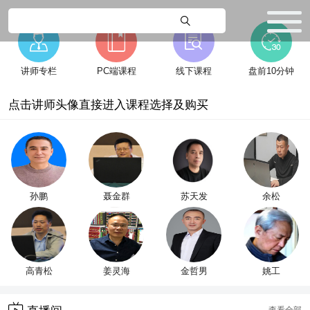
讲师专栏
PC端课程
线下课程
盘前10分钟
点击讲师头像直接进入课程选择及购买
孙鹏
聂金群
苏天发
余松
高青松
姜灵海
金哲男
姚工