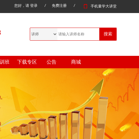
您好，请
登录
/
免费注册
/
手机量学大讲堂
训班
下载专区
公告
商城