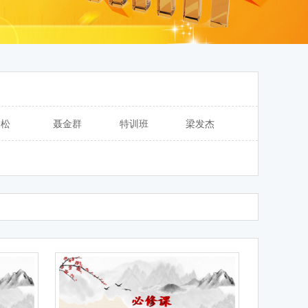
余松
聂金群
特训班
梁发杰