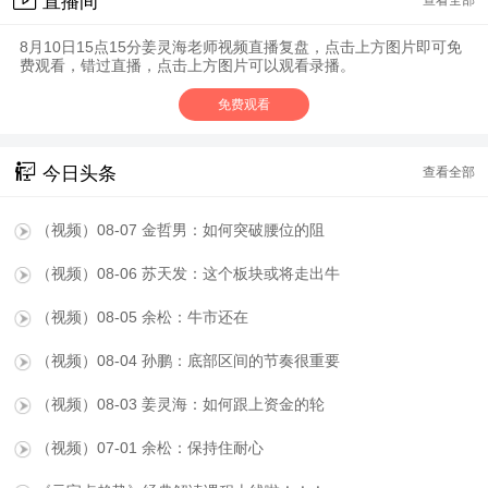
直播间
查看全部
8月10日15点15分姜灵海老师视频直播复盘，点击上方图片即可免
费观看，错过直播，点击上方图片可以观看录播。
免费观看
今日头条
查看全部
（视频）08-07 金哲男：如何突破腰位的阻
力？
（视频）08-06 苏天发：这个板块或将走出牛
股
（视频）08-05 余松：牛市还在
（视频）08-04 孙鹏：底部区间的节奏很重要
（视频）08-03 姜灵海：如何跟上资金的轮
动？
（视频）07-01 余松：保持住耐心