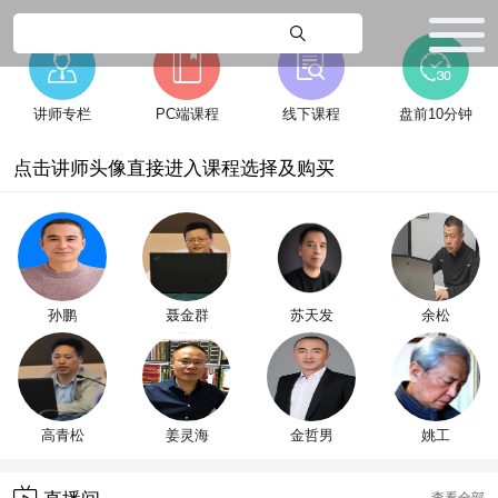
讲师专栏
PC端课程
线下课程
盘前10分钟
点击讲师头像直接进入课程选择及购买
孙鹏
聂金群
苏天发
余松
高青松
姜灵海
金哲男
姚工