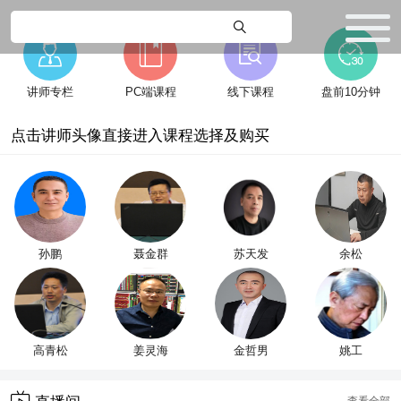
讲师专栏
PC端课程
线下课程
盘前10分钟
点击讲师头像直接进入课程选择及购买
孙鹏
聂金群
苏天发
余松
高青松
姜灵海
金哲男
姚工