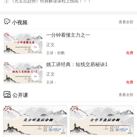
《元宝点趋势》经典解读课程上线啦！！！
小视频
查看全部
一分钟看懂主力之一
正文
主讲：孙鹏
免费
姚工讲经典：短线交易秘诀1
正文
主讲：
免费
公开课
查看全部