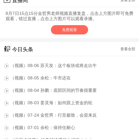
直播间
查看全部
8月7日15点15分金哲男老师视频直播复盘，点击上方图片即可免费
观看，错过直播，点击上方图片可以观看录播。
免费观看
今日头条
查看全部
（视频）08-06 苏天发：这个板块或将走出牛
股
（视频）08-05 余松：牛市还在
（视频）08-04 孙鹏：底部区间的节奏很重要
（视频）08-03 姜灵海：如何跟上资金的轮
动？
（视频）07-24 金哲男：行至极致，会迎来反
弹
（视频）07-01 余松：保持住耐心