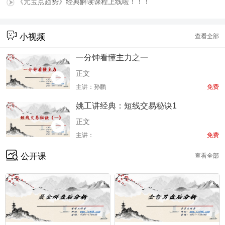
《元宝点趋势》经典解读课程上线啦！！！
小视频
查看全部
一分钟看懂主力之一
正文
主讲：孙鹏
免费
姚工讲经典：短线交易秘诀1
正文
主讲：
免费
公开课
查看全部