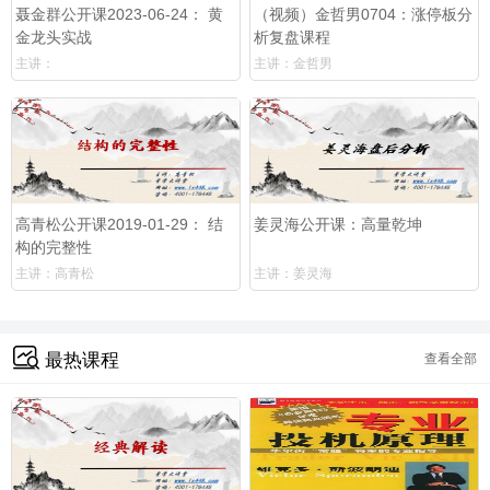
聂金群公开课2023-06-24： 黄
（视频）金哲男0704：涨停板分
金龙头实战
析复盘课程
主讲：
主讲：金哲男
高青松公开课2019-01-29： 结
姜灵海公开课：高量乾坤
构的完整性
主讲：高青松
主讲：姜灵海
最热课程
查看全部