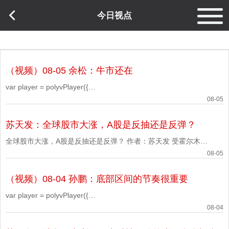
今日视点
（视频）08-05 余松：牛市还在
var player = polyvPlayer({
'wrap':'#plv_7afe4b5b0f7e2efbf265747743c6a3a6_7',
08-05
'width':'600', 'height':'338', 'vid':
苏天发：全球股市大涨，A股是反抽还是反弹？
'7afe4b5b0f7e2efbf265747743c6a3a6_7', 'playsafe': '' // 播放
加密视频的凭
全球股市大涨，A股是反抽还是反弹？ 作者：苏天发 受霍尔木兹
海峡重新开放预期的影响，今天（昨夜开始）全球股市出现大
08-05
涨，A股自然也不例外，到下午收盘时候止，上证大涨1.47%，
（视频）08-04 孙鹏：底部区间的节奏很重要
深证大涨1.86%，北证大涨2.37%，创业板大涨1.32%，科创板
大涨4.78%。沪深北三市5537只个股，上涨3725只，涨停104
var player = polyvPlayer({
只，下跌1621只，跌停1只。
'wrap':'#plv_7afe4b5b0f04e631fb11f7c9162e35b9_7',
08-04
'width':'600', 'height':'338', 'vid':