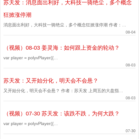
苏天发：消息面出利好，大科技一骑绝尘，多个概念
'7afe4b5b0f04e631fb11f7c9162e35b9_7', 'playsafe': '' // 播放
加密视频的凭
狂掀涨停潮
消息面出利好，大科技一骑绝尘，多个概念狂掀涨停潮 作者：苏
天发 受美伊谈判相关消息和隔夜外股大涨影响，今天A股继续向
08-04
上，到收盘时候止，除上证微涨0.33%外，深证大涨3.25%，北
（视频）08-03 姜灵海：如何跟上资金的轮动？
证大涨1.62%，创业板大涨5.64%，科创板大涨4.09%。沪深北
三市5536只个股，上涨3642只，涨停140只，下跌1747只，跌
var player = polyvPlayer({
停1只。整个走势维持着震荡走强。
'wrap':'#plv_7afe4b5b0f0e96b63cdba2c9ba32188f_7',
08-03
'width':'600', 'height':'338', 'vid':
苏天发：又开始分化，明天会不会悬？
'7afe4b5b0f0e96b63cdba2c9ba32188f_7', 'playsafe': '' // 播放
加密视频的凭
又开始分化，明天会不会悬？ 作者：苏天发 上周五的大盘指数
虽然是冲高回落，但个股却上涨4691 只‌，‌涨停101 只，‌下跌
08-03
728 只，‌跌停‌0 只。今天沪深北创科五大指数虽然是下跌的，但
（视频）07-30 苏天发：该跌不跌，为何大跌？
个股依然延续上一天的涨势，到收盘收盘时候止，沪深北三市
5535只个股，上涨4005只，涨停83只，下跌1466只，跌停9
var player = polyvPlayer({
'wrap':'#plv_7afe4b5b0f8d404965b6e9248b771a9b_7',
07-30