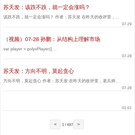
'width':'600', 'height':'338', 'vid':
苏天发：该跌不跌，就一定会涨吗？
'7afe4b5b0f8d404965b6e9248b771a9b_7', 'playsafe': '' // 播放
加密视频的凭
该跌不跌，就一定会涨吗？ 作者：苏天发 在昨天的收评里，老
兵帅克经过对大盘的简要分析之后，认为“它要是能够有效站稳
07-29
3817或3767，我们就动手，要是不能，该喝茶喝茶，该看戏看
（视频）07-28 孙鹏：从结构上理解市场
戏。” 而今天，股市先杀后拉，到收盘的时候止，上证涨了
0.40%，深证涨了1.10%，北证涨了0.85%，创业板涨了1.
var player = polyvPlayer({
'wrap':'#plv_7afe4b5b0fe3b601c0ed47057514fc90_7',
07-28
'width':'600', 'height':'338', 'vid':
苏天发：方向不明，莫起贪心
'7afe4b5b0fe3b601c0ed47057514fc90_7', 'playsafe': '' // 播放
加密视频的凭
方向不明，莫起贪心 作者：苏天发 在昨天的收评里，老兵帅克
认为“上涨近5200只并不是好事，因为它又契合了涨多必跌的含
07-28
义”，“如果明后不能快速突破和站稳在3904、特别是3936之上，
后面大概率还会下来。” 谁知，话音刚落，五大指数今天一开盘
01-01
就直接往下杀了，到收盘时候止，上证大跌1.16%，深证大跌
4.52%
<
>
1 / 497