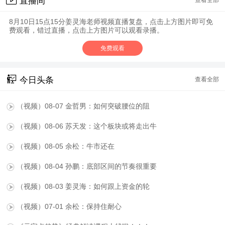
直播间
查看全部
8月10日15点15分姜灵海老师视频直播复盘，点击上方图片即可免
费观看，错过直播，点击上方图片可以观看录播。
免费观看
今日头条
查看全部
（视频）08-07 金哲男：如何突破腰位的阻
力？
（视频）08-06 苏天发：这个板块或将走出牛
股
（视频）08-05 余松：牛市还在
（视频）08-04 孙鹏：底部区间的节奏很重要
（视频）08-03 姜灵海：如何跟上资金的轮
动？
（视频）07-01 余松：保持住耐心