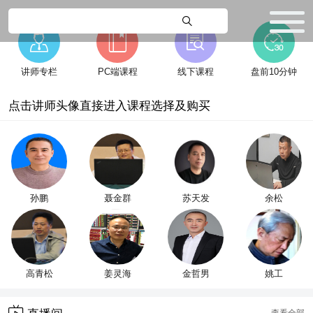
讲师专栏
PC端课程
线下课程
盘前10分钟
点击讲师头像直接进入课程选择及购买
孙鹏
聂金群
苏天发
余松
高青松
姜灵海
金哲男
姚工