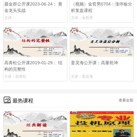
聂金群公开课2023-06-24： 黄
（视频）金哲男0704：涨停板分
金龙头实战
析复盘课程
主讲：
主讲：金哲男
高青松公开课2019-01-29： 结
姜灵海公开课：高量乾坤
构的完整性
主讲：高青松
主讲：姜灵海
最热课程
查看全部