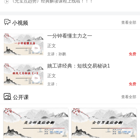
《元宝点趋势》经典解读课程上线啦！！！
小视频
查看全部
一分钟看懂主力之一
正文
主讲：孙鹏
免费
姚工讲经典：短线交易秘诀1
正文
主讲：
免费
公开课
查看全部