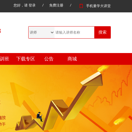
您好，请
登录
/
免费注册
/
手机量学大讲堂
训班
下载专区
公告
商城