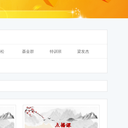
余松
聂金群
特训班
梁发杰