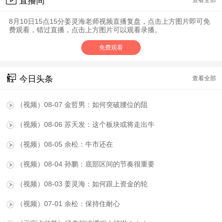
直播间
查看全部
8月10日15点15分姜灵海老师视频直播复盘，点击上方图片即可免
费观看，错过直播，点击上方图片可以观看录播。
免费观看
今日头条
查看全部
（视频）08-07 金哲男：如何突破腰位的阻
力？
（视频）08-06 苏天发：这个板块或将走出牛
股
（视频）08-05 余松：牛市还在
（视频）08-04 孙鹏：底部区间的节奏很重要
（视频）08-03 姜灵海：如何跟上资金的轮
动？
（视频）07-01 余松：保持住耐心