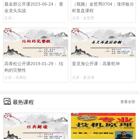
聂金群公开课2023-06-24： 黄
（视频）金哲男0704：涨停板分
金龙头实战
析复盘课程
主讲：
主讲：金哲男
高青松公开课2019-01-29： 结
姜灵海公开课：高量乾坤
构的完整性
主讲：高青松
主讲：姜灵海
最热课程
查看全部