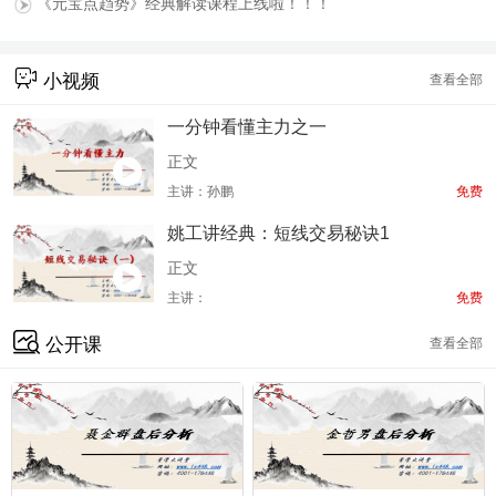
《元宝点趋势》经典解读课程上线啦！！！
小视频
查看全部
一分钟看懂主力之一
正文
主讲：孙鹏
免费
姚工讲经典：短线交易秘诀1
正文
主讲：
免费
公开课
查看全部