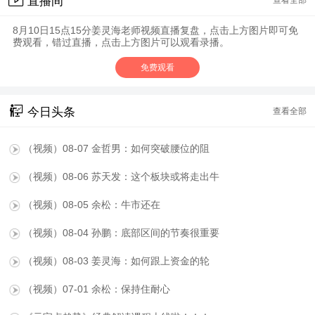
直播间
查看全部
8月10日15点15分姜灵海老师视频直播复盘，点击上方图片即可免
费观看，错过直播，点击上方图片可以观看录播。
免费观看
今日头条
查看全部
（视频）08-07 金哲男：如何突破腰位的阻
力？
（视频）08-06 苏天发：这个板块或将走出牛
股
（视频）08-05 余松：牛市还在
（视频）08-04 孙鹏：底部区间的节奏很重要
（视频）08-03 姜灵海：如何跟上资金的轮
动？
（视频）07-01 余松：保持住耐心