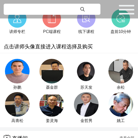
讲师专栏
PC端课程
线下课程
盘前10分钟
点击讲师头像直接进入课程选择及购买
孙鹏
聂金群
苏天发
余松
高青松
姜灵海
金哲男
姚工