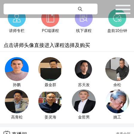
讲师专栏
PC端课程
线下课程
盘前10分钟
点击讲师头像直接进入课程选择及购买
孙鹏
聂金群
苏天发
余松
高青松
姜灵海
金哲男
姚工