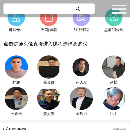
讲师专栏
PC端课程
线下课程
盘前10分钟
点击讲师头像直接进入课程选择及购买
孙鹏
聂金群
苏天发
余松
高青松
姜灵海
金哲男
姚工