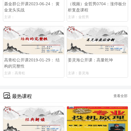
聂金群公开课2023-06-24： 黄
（视频）金哲男0704：涨停板分
金龙头实战
析复盘课程
主讲：
主讲：金哲男
高青松公开课2019-01-29： 结
姜灵海公开课：高量乾坤
构的完整性
主讲：高青松
主讲：姜灵海
最热课程
查看全部